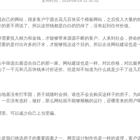
发布时间：2018-08-29 22:52:52
视自己的网站，很多客户宁愿去花几百块买个模板网站，之后投入大量的
作的更不用说了。所以这些钱都是白白的扔掉了，没有起到任何价值。
样需要投入精力和金钱，才能够带来源源不断的客户。人来到社会，拼命
需要的是付出许多的汗水，才能够抵达这个目的。所以企业网站建设也是
从中筛选出最适合自己的那一家。网站建设也是一样。对比价格，对比服
为了一千元和几百块钱来讨价还价。但是却不知道为什么就是少不了这几
如地基没有打牢固，房子就随时会倒。谁也不会去购买这样子的房子。为
，一旦没有选好，做好，那么网站就不能够顺畅的运行，还哪里来的用户
哪里。可以减少自己上当受骗。
此是我们挑选房子的重要因素之一。网页设计制作也是一样的道理，客户